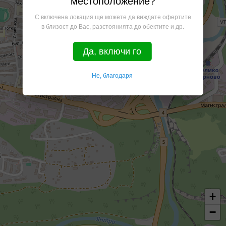
местоположение?
С включена локация ще можете да виждате офертите
в близост до Вас, разстоянията до обектите и др.
Да, включи го
Не, благодаря
+
−