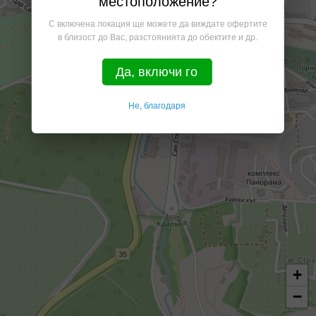
местоположение?
С включена локация ще можете да виждате офертите
в близост до Вас, разстоянията до обектите и др.
Да, включи го
Не, благодаря
+
−