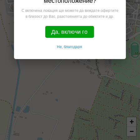
местоположение?
С включена локация ще можете да виждате офертите
в близост до Вас, разстоянията до обектите и др.
Да, включи го
Не, благодаря
+
−