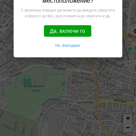
местоположение?
С включена локация ще можете да виждате офертите
в близост до Вас, разстоянията до обектите и др.
Да, включи го
Не, благодаря
+
−