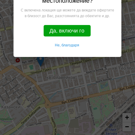
местоположение?
С включена локация ще можете да виждате офертите
в близост до Вас, разстоянията до обектите и др.
Да, включи го
Не, благодаря
+
−