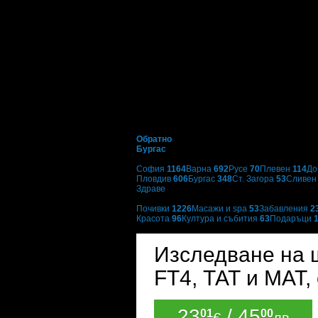
Обратно
Бургас
Избери друг град:
София
1164
Варна
692
Русе
70
Плевен
114
До
Пловдив
606
Бургас
348
Ст. Загора
53
Сливе
Здраве
Категории оферти:
Почивки
1226
Масажи и spa
53
Забавления
2
Красота
96
Култура и събития
63
Подаръци
BODIMED
Изследване на 
FT4, ТАТ и МАТ
23
/ 45
01
00