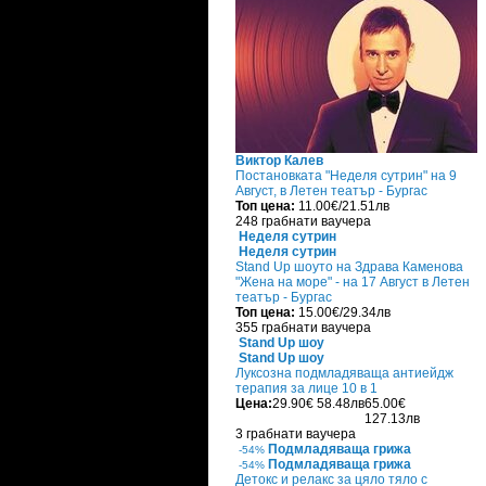
Виктор Калев
Постановката "Неделя сутрин" на 9
Август, в Летен театър - Бургас
Топ цена:
11.00€/21.51лв
248 грабнати ваучера
Неделя сутрин
Неделя сутрин
Stand Up шоуто на Здрава Каменова
"Жена на море" - на 17 Август в Летен
театър - Бургас
Топ цена:
15.00€/29.34лв
355 грабнати ваучера
Stand Up шоу
Stand Up шоу
Луксозна подмладяваща антиейдж
терапия за лице 10 в 1
Цена:
29.90€
58.48лв
65.00€
127.13лв
3 грабнати ваучера
Подмладяваща грижа
-54%
Подмладяваща грижа
-54%
Детокс и релакс за цяло тяло с