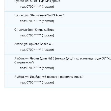
Бургас, бл. 50 ет. 1 до Мак драйв
тел:
0700 ** ***
(покажи)
Бургас, ул. "Лермонтов" №33 А, ет.1.
тел:
0700 ** ***
(покажи)
Слънчев бряг, Клиника Вива
тел:
0700 ** ***
(покажи)
Айтос, ул. Христо Ботев 43
тел:
0700 ** ***
(покажи)
Ямбол, ул. Черни Дрин №15 (между ДКЦ І и кръстовището до ОУ "Хр
Смирненски")
тел:
0700 ** ***
(покажи)
Ямбол, ул. Ивайло №6 (срещу ІІ-ра поликлиника)
тел:
0700 ** ***
(покажи)