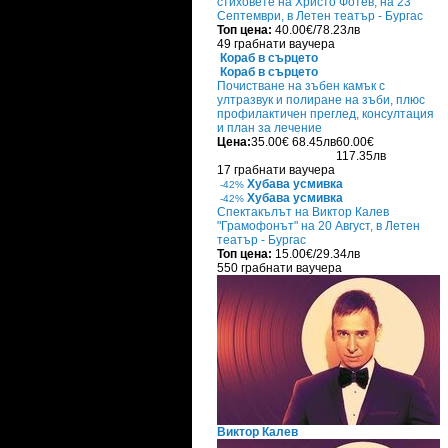
стиховете на Христо Фотев, на 23
Септември, в Летен театър - Бургас
Топ цена:
40.00€/78.23лв
49 грабнати ваучера
Кораб в сърцето
Кораб в сърцето
Почистване на зъбен камък с
ултразвук и полиране на зъби, плюс
профилактичен преглед, консултация
и план за лечение
Цена:
35.00€
68.45лв
60.00€
117.35лв
17 грабнати ваучера
Хубава усмивка
-42%
Хубава усмивка
-42%
Спектакълът на Виктор Калев
"Грамофонът" на 20 Август, в Летен
театър - Бургас
Топ цена:
15.00€/29.34лв
550 грабнати ваучера
Виктор Калев