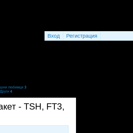
Вход
Регистрация
шни любимци
3
Други
4
кет - TSH, FT3,