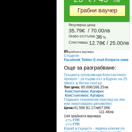
€
лв
Грабни ваучер
Регулярна цена:
35.79€
/ 70.00лв
36
Grabo oтстъпка:
%
12.78€ / 25.00лв
Спестяваш:
85
грабнати ваучера
Сподели
Facebook
Twitter
E-mail
Изпрати линк
Още за разграбване:
Гръцката суперзвезда Константинос
Аргирос - за първи път в Бургас на 25
Август, в Летен театър
Топ цена:
85.00€/166.25лв
Константинос Аргирос
Константинос Аргирос
Годишен технически преглед на лек
или лекотоварен автомобил
Цена:
41.50€
81.17лв
57.00€
111.48лв
144 грабнати ваучера
ГТП
-27%
ГТП
-27%
Кораб в сърцето - ледена елегия по