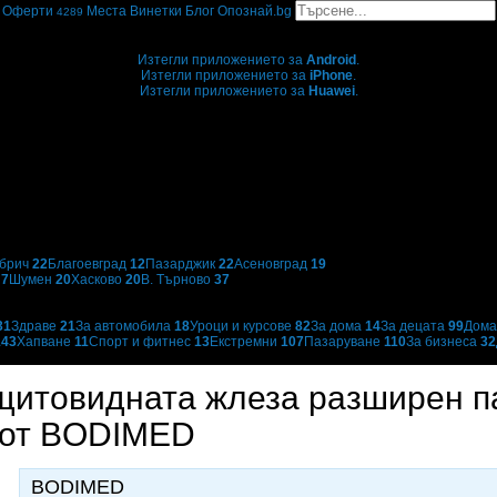
Оферти
Места
Винетки
Блог
Опознай.bg
4289
Grabo мобилна версия
Изтегли приложението за
Android
.
Изтегли приложението за
iPhone
.
Изтегли приложението за
Huawei
.
...или отвори
grabo.bg
брич
22
Благоевград
12
Пазарджик
22
Асеновград
19
н
7
Шумен
20
Хасково
20
В. Търново
37
31
Здраве
21
За автомобила
18
Уроци и курсове
82
За дома
14
За децата
99
Дома
143
Хапване
11
Спорт и фитнес
13
Екстремни
107
Пазаруване
110
За бизнеса
32
щитовидната жлеза разширен па
, от BODIMED
BODIMED