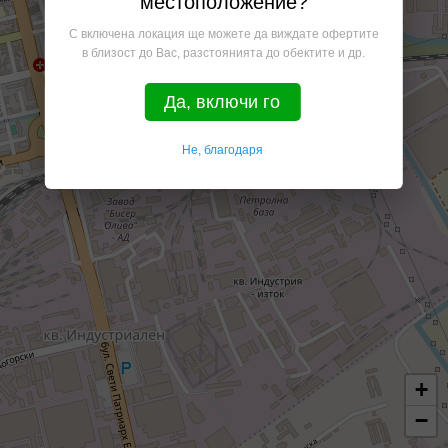
местоположение?
С включена локация ще можете да виждате офертите
в близост до Вас, разстоянията до обектите и др.
Да, включи го
Не, благодаря
+
−