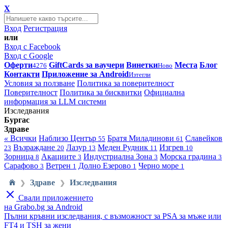
X
Вход
Регистрация
или
Вход с Facebook
Вход с Google
Оферти
GiftCards за ваучери
Винетки
Места
Блог
4276
Ново
Контакти
Приложение за Android
Изтегли
Условия за ползване
Политика за поверителност
Поверителност
Политика за бисквитки
Официална
информация за LLM системи
Изследвания
Бургас
Здраве
«
Всички
Наблизо
Център
Братя Миладинови
Славейков
55
61
Възраждане
Лазур
Меден Рудник
Изгрев
23
20
13
11
10
Зорница
Акациите
Индустриална Зона
Морска градина
8
3
3
3
Сарафово
Ветрен
Долно Езерово
Черно море
3
1
1
1
Здраве
Изследвания
❯
❯
Свали приложението
на Grabo.bg за Android
Пълни кръвни изследвания, с възможност за PSA за мъже или
FT4 и TSH за жени