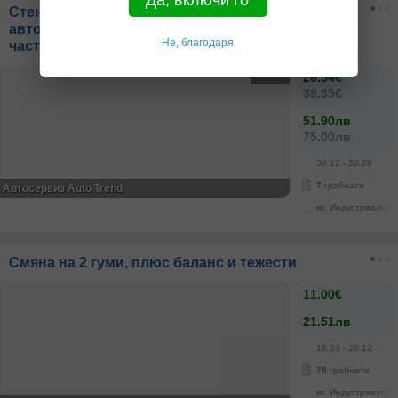
Да, включи го
Стенд и реглаж на един или два моста на лек
автомобил, плюс оглед и диагностика на ходова
Не, благодаря
част
-31%
26.54€
38.35€
51.90лв
75.00лв
30.12
- 30.09
7
грабнати
Автосервиз Auto Trend
кв. Индустриална 
Смяна на 2 гуми, плюс баланс и тежести
11.00€
21.51лв
18.03
- 20.12
70
грабнати
кв. Индустриална 