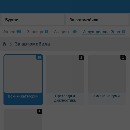
Бургас
За автомобила
Изгрев
Зорница
Акациите
Индустриална Зона
10
8
3
3
За автомобила
❯
Прегледи и
Смяна на гуми
Всички категории
диагностика