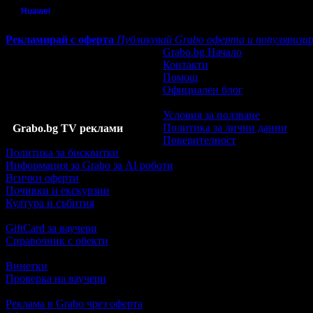
Huawei
Рекламирай с оферта
Публикувай Grabo оферта и популяризир
Grabo.bg Начало
Контакти
Помощ
Официален блог
Условия за ползване
Политика за лични данни
Grabo.bg TV реклами
Поверителност
Политика за бисквитки
Информация за Grabo за AI роботи
Всички оферти
Почивки и екскурзии
Култура и събития
GiftCard за ваучери
Справочник с обекти
Винетки
Проверка на ваучери
Реклама в Grabo чрез оферта