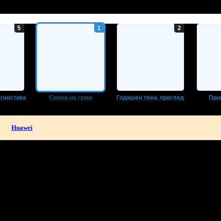
агностика
Смяна на гуми
Годишен техн. преглед
Про
Huawei
ла в твоята поща!
-mail.
н
Добрич
Шумен
Благоевград
Хасково
Пазарджик
Велико Търно