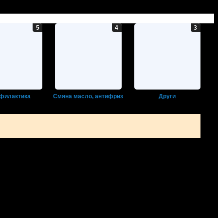
филактика
Смяна масло, антифриз
Други
во
Асеновград