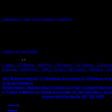
Абонирай се!
Смяна на 2 гуми, плюс баланс и тежести
11.00€
Топ цена:
21.51лв
70
Смяна на 2 гуми, плюс баланс и тежести
Сервиз за гуми ВИП
кв. Индустриална Зо..
4.9
Бургас
София
· 1150
Варна
· 682
Русе
· 70
Плевен
· 111
Добрич
· 22
Благо
Пловдив
· 600
Бургас
· 349
Ст. Загора
· 54
Сливен
· 7
Шумен
· 20
Всички оферти в България: 4241
Всички оферти
Почивки България
Почивки чуж
1880
782
614
За автомобила
18
Почистване
Диагностика
Смяна на гуми
Годишен прегле
1
5
1
Спорт и фитнес
Уроци и курсове
Екстремни
За д
13
83
108
14
Контакти с Grabo.bg:
Форма
info@grabo.bg
087 530 1090
(10:0
Мобилно приложение
Свали Grabo приложение за:
Android
iPhone