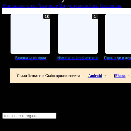
Всички квартали
Акациите
Индустриална Зона
Славейков
Всички категории
Измиване и почистване
Прегледи и ди
Свали безплатно Grabo приложение за
Android
·
iPhone
·
Най-горещите предложения за автомоби
Абонирайте се безплатно да получавате дневните промоции по e
Бургас
София
Пловдив
Варна
Бургас
Русе
Стара Загора
Плевен
Сливе