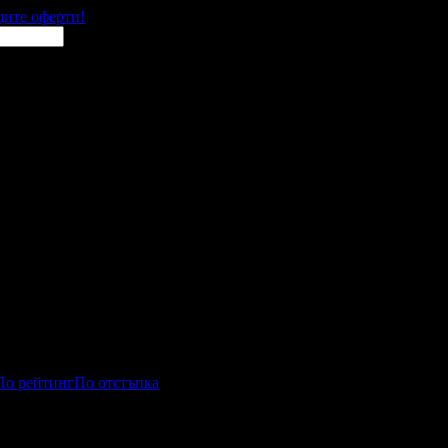
щите оферти!
По рейтинг
По отстъпка