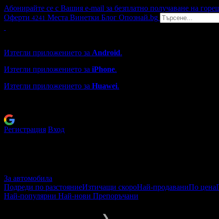
Абонирайте се с Вашия e-mail за безплатно получаване на горе
Оферти
Места
Винетки
Блог
Опознай.bg
4241
Grabo мобилна версия
Изтегли приложението за
Android
.
Изтегли приложението за
iPhone
.
Изтегли приложението за
Huawei
.
...или отвори
grabo.bg
Регистрация
Вход
За автомобила
Подреди по разстояние
Изтичащи скоро
Най-продавани
По цена
Най-популярни
Най-нови
Препоръчани
За автомобила
Смяна на гуми
❯