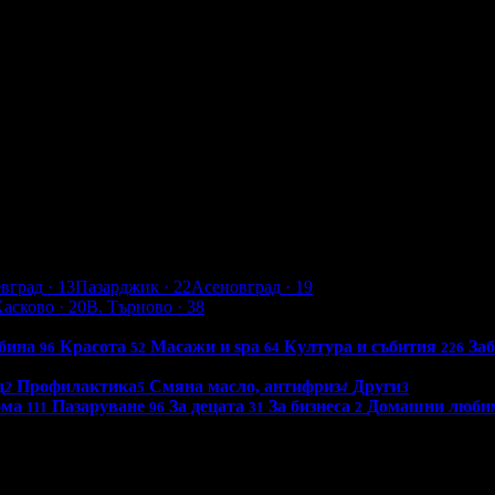
евград
· 13
Пазарджик
· 22
Асеновград
· 19
Хасково
· 20
В. Търново
· 38
бина
Красота
Масажи и spa
Култура и събития
За
96
52
64
226
д
Профилактика
Смяна масло, антифриз
Други
2
5
4
3
ома
Пазаруване
За децата
За бизнеса
Домашни люби
111
96
31
2
0 - 18:30ч)