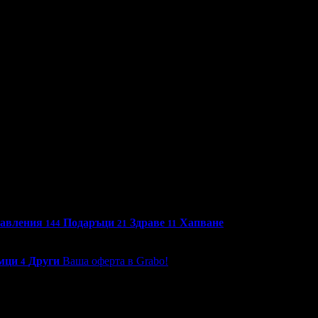
бавления
Подаръци
Здраве
Хапване
144
21
11
мци
Други
Ваша оферта в Grabo!
4