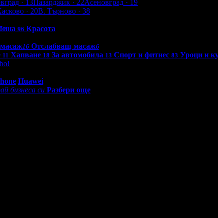
евград
· 13
Пазарджик
· 22
Асеновград
· 19
Хасково
· 20
В. Търново
· 38
бина
Красота
96
 масаж
Отслабващ масаж
16
6
е
Хапване
За автомобила
Спорт и фитнес
Уроци и к
11
18
13
83
bo!
0 - 18:30ч)
Phone
Huawei
ай бизнеса си
Разбери още