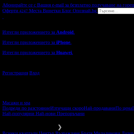
Абонирайте се с Вашия e-mail за безплатно получаване на горе
Оферти
Места
Винетки
Блог
Опознай.bg
4247
Grabo мобилна версия
Изтегли приложението за
Android
.
Изтегли приложението за
iPhone
.
Изтегли приложението за
Huawei
.
...или отвори
grabo.bg
Регистрация
Вход
Масажи и spa
Подреди по разстояние
Изтичащи скоро
Най-продавани
По цена
Най-популярни
Най-нови
Препоръчани
Масажи и spa
SPA център
❯
Всички квартали
Център
Възраждане
Братя Миладинови
Лазур