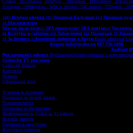
София
· 1152
Варна
· 685
Русе
· 70
Плевен
· 111
Добрич
· 22
Благо
Пловдив
· 598
Бургас
· 349
Ст. Загора
· 54
Сливен
· 7
Шумен
· 20
Всички оферти в България: 4247
Всички оферти
Почивки България
Почивки чуж
1885
783
614
Масажи и spa
52
Масаж цяло тяло
SPA процедури
SPA център
Частичен
21
7
24
Култура и събития
Забавления
Подаръци
Здрав
66
228
144
21
За бизнеса
Домашни любимци
Други
Ваша оферта в Gra
31
2
4
Контакти с Grabo.bg:
Форма
info@grabo.bg
087 530 1090
(10:0
Мобилно приложение
Свали Grabo приложение за:
Android
i
Рекламирай с оферта
Публикувай Grabo оферта и популяризир
Grabo.bg TV реклами
Grabo.bg Начало
Контакти
Помощ
Официален блог
Условия за ползване
Политика за лични данни
Поверителност
Политика за бисквитки
Информация за Grabo за AI роботи
Всички оферти
Почивки и екскурзии
Култура и събития