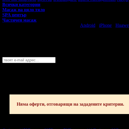
Всички категории
Масаж на цяло тяло
SPA център
Частичен масаж
Свали безплатно Grabo приложение за
Android
·
iPhone
·
Huawe
Най-горещите предложения за масажи и 
Абонирайте се безплатно да получавате дневните промоции по e
Бургас
София
Пловдив
Варна
Бургас
Русе
Стара Загора
Плевен
Сливе
Абонирай се!
Няма оферти, отговарящи на зададените критерии.
Бургас