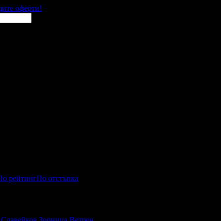
щите оферти!
По рейтинг
По отстъпка
Славейков
Зорница
Ветрен