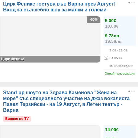
Цирк Феникс гостува във Варна през Август!
Вход за вълшебно шоу за малки и големи
-50%
5.00€
10.00€
9.78лв
19.56лв
7.08
- 21.08
64
:
05
:
42
Цирк Феникс
кв. Възраждане
Онлайн резервация
Stand-up шоуто на Здрава Каменова "Жена на
море" със специалното участие на джаз вокалиста
Павел Терзийски - на 19 Август, в Летен театър -
Варна
Видяно по TV
14.00€