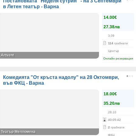
Постановката "Неделя сутрин" - на 3 Септември
в Летен театър - Варна
14.00€
27.38лв
3.09
114
грабнати
Център
Аrtvent
Онлайн резервация
Комедията "От кръста надолу" на 28 Октомври,
във ФКЦ - Варна
18.00€
35.20лв
28.10
40
:
05
:
42
2
грабнати
Театър Мелпомена
ФКЦ