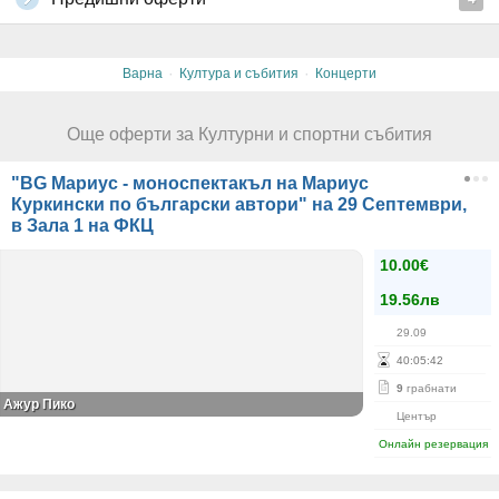
·
·
Варна
Култура и събития
Концерти
Още оферти за Културни и спортни събития
"BG Мариус - моноспектакъл на Мариус
Куркински по български автори" на 29 Септември,
в Зала 1 на ФКЦ
10.00€
19.56лв
29.09
40
:
05
:
42
9
грабнати
Ажур Пико
Център
Онлайн резервация