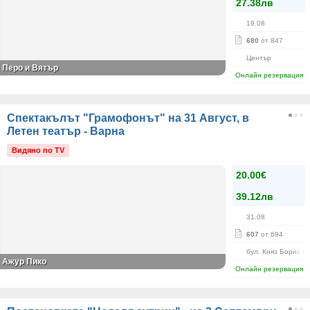
27.38лв
19.08
680
от 847
Център
Перо и Вятър
Онлайн резервация
Спектакълът "Грамофонът" на 31 Август, в
Летен театър - Варна
Видяно по TV
20.00€
39.12лв
31.08
607
от 694
бул. Княз Борис I-
Ажур Пико
Онлайн резервация