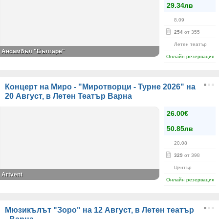
29.34лв
8.09
254
от 355
Летен театър
Ансамбъл "Българе"
Онлайн резервация
Концерт на Миро - "Миротворци - Турне 2026" на
20 Август, в Летен Театър Варна
26.00€
50.85лв
20.08
329
от 398
Център
Artvent
Онлайн резервация
Мюзикълът "Зоро" на 12 Август, в Летен театър