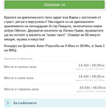
Запиши се
Кралете на аржентинското танго идват във Варна с експлозия от
страст, ритъм и виртуозност! Насладете се на оригиналните
аранжименти на легендарния Астор Пиацола, включително новия
албум Oblivion. Двукратни носители на Латино Грами, музикантите
ще ви потопят в магията на "нуево танго". Очакват ви 90 минути
емоция, музика и изкуство!
Концерт на Quinteto Astor Piazzolla на 4 Юни от 20:00ч, в Зала 1
на ФКЦ:
Варианти на офертата:
14.32
/ 28.00
€
лв
Място в зелена зона
вместо 17.90€ / 35.00лв
19.43
/ 38.00
€
лв
Място в синя зона
вместо 23.01€ / 45.00лв
24.54
/ 48.00
€
лв
Място в червена зона
вместо 30.68€ / 60.00лв
За събитието