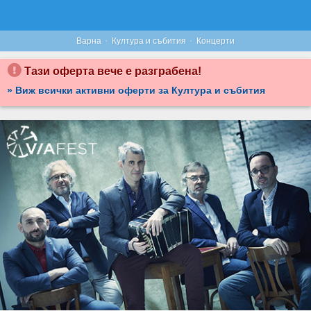
·
·
Варна
Култура и събития
Концерти
Тази оферта вече е разграбена!
» Виж всички активни оферти за Култура и събития