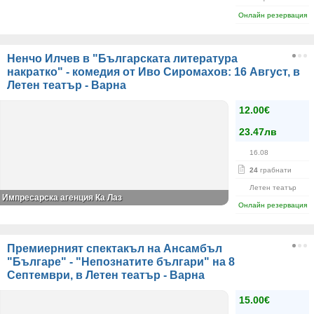
Онлайн резервация
Ненчо Илчев в "Българската литература
накратко" - комедия от Иво Сиромахов: 16 Август, в
Летен театър - Варна
12.00€
23.47лв
16.08
24
грабнати
Летен театър
Импресарска агенция Ка Лаз
Онлайн резервация
Премиерният спектакъл на Ансамбъл
"Българе" - "Непознатите българи" на 8
Септември, в Летен театър - Варна
15.00€