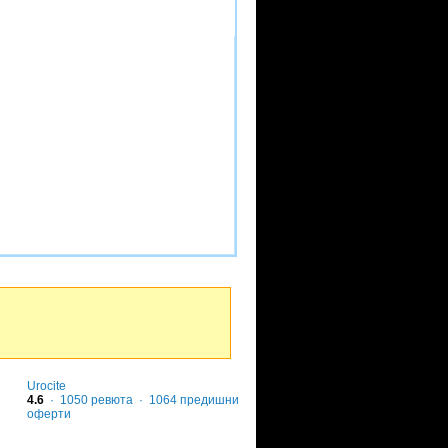
Urocite
4.6
·
1050
ревюта
· 1064 предишни
оферти