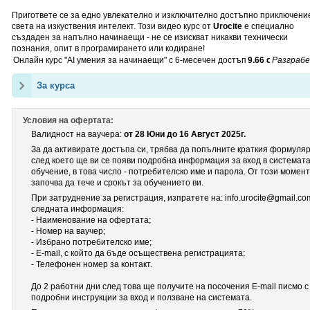
Пригответе се за едно увлекателно и изключително достъпно приключени
света на изкуствения интелект. Този видео курс от
Urocite
е специално
създаден за напълно начинаещи - не се изискват никакви технически
познания, опит в програмирането или кодиране!
Онлайн курс "AI умения за начинаещи" с 6-месечен достъп
9.66
Разграб
€
За курса
Условия на офертата:
Валидност на ваучера:
от 28 Юни до 16 Август 2025г.
За да активирате достъпа си, трябва да попълните краткия формуля
след което ще ви се появи подробна информация за вход в системата
обучение, в това число - потребителско име и парола. От този момент
започва да тече и срокът за обучението ви.
При затруднение за регистрация, изпратете на: info.urocite@gmail.co
следната информация:
- Наименование на офертата;
- Номер на ваучер;
- Избрано потребителско име;
- E-mail, с който да бъде осъществена регистрацията;
- Телефонен номер за контакт.
До 2 работни дни след това ще получите на посочения Е-mail писмо с
подробни инструкции за вход и ползване на системата.