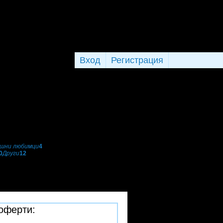
Вход
Регистрация
шни любимци
4
0
Други
12
 оферти: