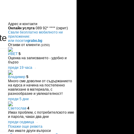
Адрес и контакти
Онлайн услуга
089 92* ****
(скрит)
Свали безплатно мобилното ни
te
приложение:
или посети
grabo.bg
Отзиви от клиенти
(1050)
ИВЕТ
5
Оценка на записването - удобно и
бързо
преди 19 часа
·
Владимир
5
Много сме доволни от съдържанието
на курса и начина на постепенно
навлизане в материала, с
разнообразие и увлекателност!
преди 5 дни
·
Светослав
4
Имах проблем, с потребителското име
и парола, чаках два дни
преди седмица
·
Покажи още ревюта
Ако имате други въпроси