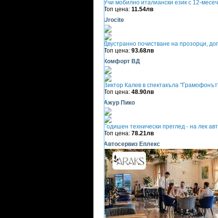
Учи мобилно италиански език с 12-месеч
Топ цена:
11.54лв
Urocite
Двустранно почистване на прозорци, до
Топ цена:
93.68лв
Комфорт ВД
Виктор Калев в спектакъла "Грамофонът"
Топ цена:
48.90лв
Ажур Пико
Годишен технически преглед - на лек а
Топ цена:
78.21лв
Автосервиз Еплекс