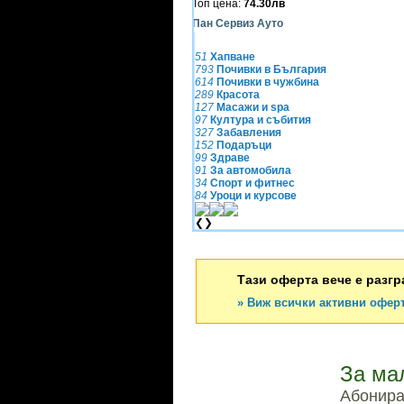
Топ цена:
74.30лв
Пан Сервиз Ауто
51
Хапване
793
Почивки в България
614
Почивки в чужбина
289
Красота
127
Масажи и spa
97
Култура и събития
327
Забавления
152
Подаръци
99
Здраве
91
За автомобила
34
Спорт и фитнес
84
Уроци и курсове
❮
❯
Тази оферта вече е разгр
» Виж всички активни оферт
За ма
Абонирай