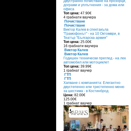
Двустранно почистване на прозорци,
дограми и уплътнения - за дома или
офиса
Топ цена:
47.90€
4 грабнати ваучера
Почистване
Почистване
Виктор Калев в спектакъла
"Грамофонът" - на 10 Октомври, в
Театър "Българска армия"
Топ цена:
25.00€
16 грабнати ваучера
Виктор Калев
Виктор Калев
Годишен технически преглед - на лек
автомобил или мотоциклет
Топ цена:
39.99€
1 грабнат ваучер
ГТП
ГТП
Хапване с компанията: Елегантно
двустепенно или тристепенно меню
за шестима - в Костинброд
Цена:
82.00€
125.00€
1 грабнат ваучер