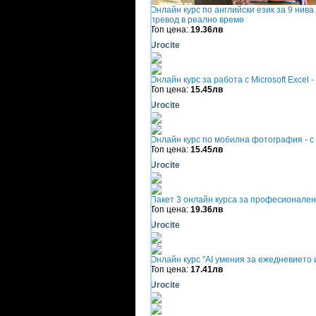
Онлайн курс по английски език за 9 нива
превод в реално време
Топ цена:
19.36лв
Urocite
Онлайн курс за работа с Microsoft Excel 
Топ цена:
15.45лв
Urocite
Онлайн курс по мобилна фотография - с
Топ цена:
15.45лв
Urocite
Пакет 3 онлайн курса за професионален
Топ цена:
19.36лв
Urocite
Онлайн курс "AI умения за ежедневието 
Топ цена:
17.41лв
Urocite