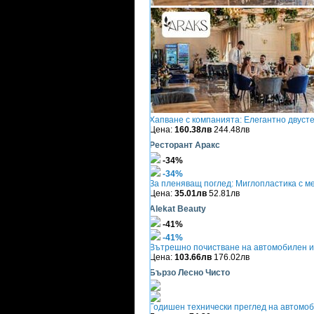
Хапване с компанията: Елегантно двуст
Цена:
160.38лв
244.48лв
Ресторант Аракс
-34%
-34%
За пленяващ поглед: Миглопластика с м
Цена:
35.01лв
52.81лв
Alekat Beauty
-41%
-41%
Вътрешно почистване на автомобилен ин
Цена:
103.66лв
176.02лв
Бързо Лесно Чисто
Годишен технически преглед на автомо