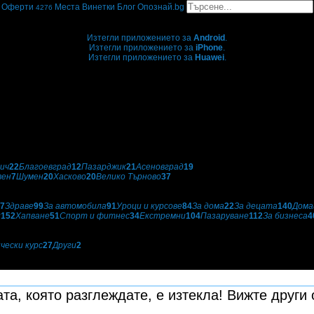
Оферти
Места
Винетки
Блог
Опознай.bg
4276
Grabo мобилна версия
Изтегли приложението за
Android
.
Изтегли приложението за
iPhone
.
Изтегли приложението за
Huawei
.
...или отвори
grabo.bg
ич
22
Благоевград
12
Пазарджик
21
Асеновград
19
вен
7
Шумен
20
Хасково
20
Велико Търново
37
7
Здраве
99
За автомобила
91
Уроци и курсове
84
За дома
22
За децата
140
Дома
и
152
Хапване
51
Спорт и фитнес
34
Екстремни
104
Пазаруване
112
За бизнеса
4
чески курс
27
Други
2
та, която разглеждате, е изтекла! Вижте други