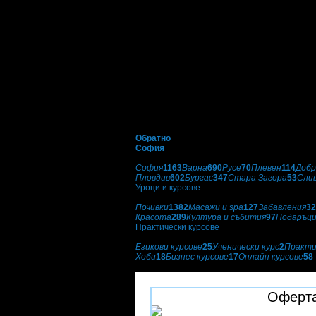
Обратно
София
Избери друг град:
София
1163
Варна
690
Русе
70
Плевен
114
Добр
Пловдив
602
Бургас
347
Стара Загора
53
Сли
Уроци и курсове
Категории оферти:
Почивки
1382
Масажи и spa
127
Забавления
32
Красота
289
Култура и събития
97
Подаръц
Практически курсове
Подкатегории:
Езикови курсове
25
Ученически курс
2
Практи
Хоби
18
Бизнес курсове
17
Онлайн курсове
58
Urocite
Оферта