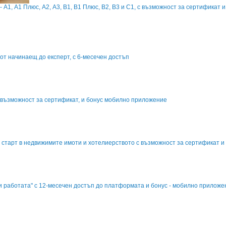
 - А1, A1 Плюс, А2, А3, В1, В1 Плюс, В2, В3 и С1, с възможност за сертификат
- от начинаещ до експерт, с 6-месечен достъп
 възможност за сертификат, и бонус мобилно приложение
 старт в недвижимите имоти и хотелиерството с възможност за сертификат и 
и работата" с 12-месечен достъп до платформата и бонус - мобилно приложен