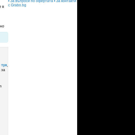
• За въпроси по офертата
• За контакти
с Grabo.bg
е в
ено
р
тук
,
 за
m