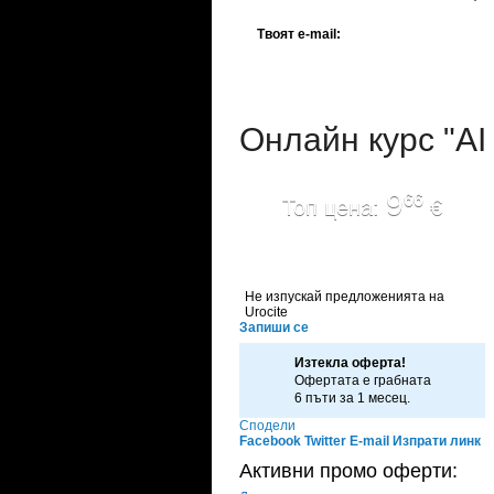
Твоят e-mail:
Онлайн курс "AI
9
66
Топ цена:
€
Не изпускай предложенията на
Urocite
Запиши се
Изтекла оферта!
Офертата е грабната
6 пъти за 1 месец.
Сподели
Facebook
Twitter
E-mail
Изпрати линк
Активни промо оферти: