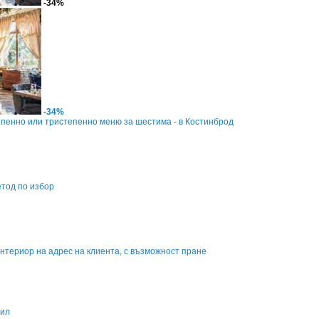
-34%
-34%
епенно или тристепенно меню за шестима - в Костинброд
етод по избор
териор на адрес на клиента, с възможност пране
бил