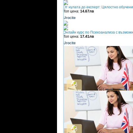
От нулата до експерт: Цялостно обучени
Топ цена:
14.67лв
Urocite
Онлайн курс по Психоанализа с възможн
Топ цена:
17.41лв
Urocite