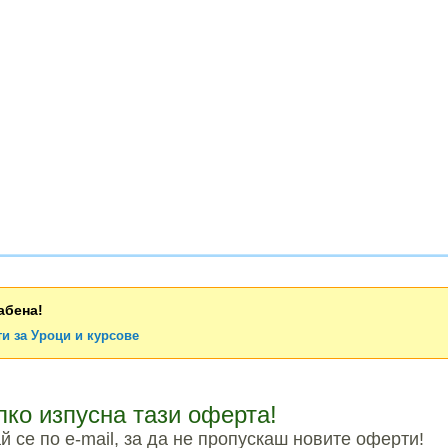
абена!
и за Уроци и курсове
лко изпусна тази оферта!
 се по e-mail, за да не пропускаш новите оферти!