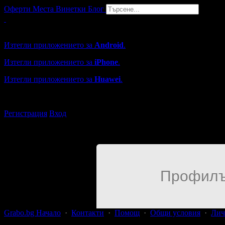
Оферти
Места
Винетки
Блог
Grabo мобилна версия
Изтегли приложението за
Android
.
Изтегли приложението за
iPhone
.
Изтегли приложението за
Huawei
.
...или отвори
grabo.bg
Регистрация
Вход
Профилъ
Grabo.bg Начало
·
Контакти
·
Помощ
·
Общи условия
·
Лич