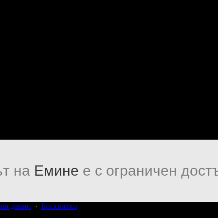
т на
Емине
е с ограничен дост
ни данни
·
Бисквитки