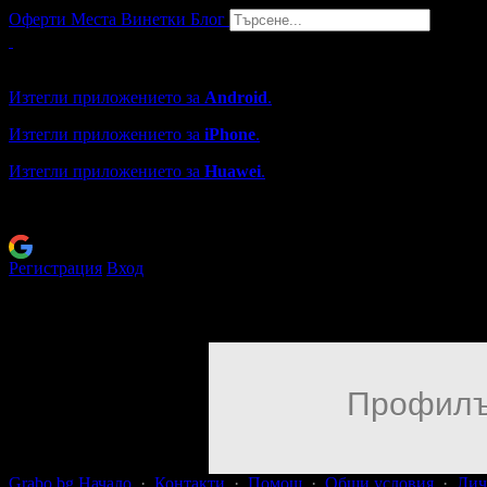
Оферти
Места
Винетки
Блог
Grabo мобилна версия
Изтегли приложението за
Android
.
Изтегли приложението за
iPhone
.
Изтегли приложението за
Huawei
.
...или отвори
grabo.bg
Регистрация
Вход
Профилъ
Grabo.bg Начало
·
Контакти
·
Помощ
·
Общи условия
·
Лич