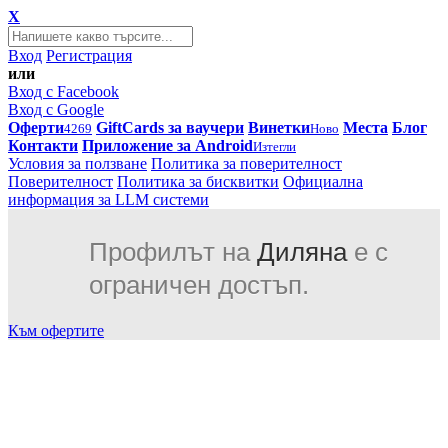
X
Вход
Регистрация
или
Вход с Facebook
Вход с Google
Оферти
GiftCards за ваучери
Винетки
Места
Блог
4269
Ново
Контакти
Приложение за Android
Изтегли
Условия за ползване
Политика за поверителност
Поверителност
Политика за бисквитки
Официална
информация за LLM системи
Профилът на
Диляна
е с
ограничен достъп.
Към офертите