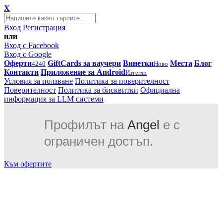
X
Вход
Регистрация
или
Вход с Facebook
Вход с Google
Оферти
GiftCards за ваучери
Винетки
Места
Блог
4240
Ново
Контакти
Приложение за Android
Изтегли
Условия за ползване
Политика за поверителност
Поверителност
Политика за бисквитки
Официална
информация за LLM системи
Профилът на
Angel
е с
ограничен достъп.
Към офертите