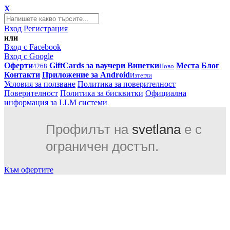
X
Вход
Регистрация
или
Вход с Facebook
Вход с Google
Оферти
GiftCards за ваучери
Винетки
Места
Блог
4268
Ново
Контакти
Приложение за Android
Изтегли
Условия за ползване
Политика за поверителност
Поверителност
Политика за бисквитки
Официална
информация за LLM системи
Профилът на
svetlana
е с
ограничен достъп.
Към офертите