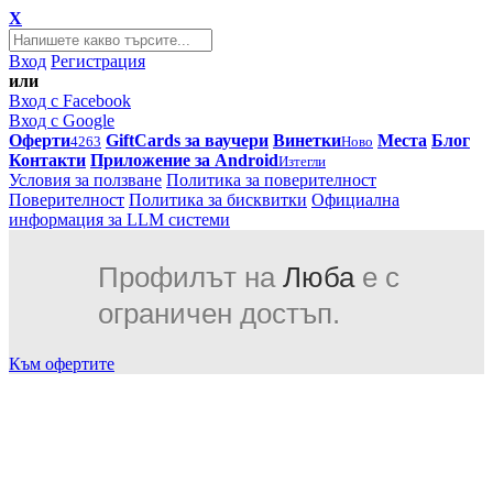
X
Вход
Регистрация
или
Вход с Facebook
Вход с Google
Оферти
GiftCards за ваучери
Винетки
Места
Блог
4263
Ново
Контакти
Приложение за Android
Изтегли
Условия за ползване
Политика за поверителност
Поверителност
Политика за бисквитки
Официална
информация за LLM системи
Профилът на
Люба
е с
ограничен достъп.
Към офертите