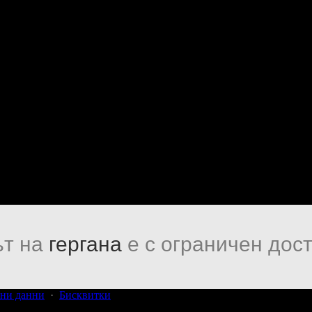
т на
гергана
е с ограничен дост
ни данни
·
Бисквитки