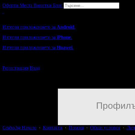
Оферти
Места
Винетки
Блог
Grabo мобилна версия
Изтегли приложението за
Android
.
Изтегли приложението за
iPhone
.
Изтегли приложението за
Huawei
.
...или отвори
grabo.bg
Регистрация
Вход
Профилъ
Grabo.bg Начало
·
Контакти
·
Помощ
·
Общи условия
·
Лич