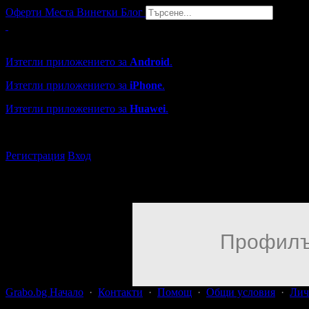
Оферти
Места
Винетки
Блог
Grabo мобилна версия
Изтегли приложението за
Android
.
Изтегли приложението за
iPhone
.
Изтегли приложението за
Huawei
.
...или отвори
grabo.bg
Регистрация
Вход
Профилъ
Grabo.bg Начало
·
Контакти
·
Помощ
·
Общи условия
·
Лич