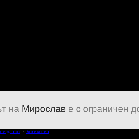
т на
Мирослав
е с ограничен д
ни данни
·
Бисквитки