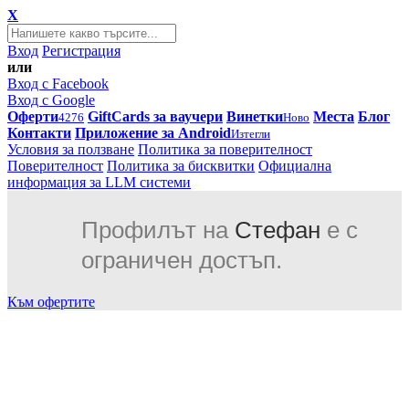
X
Вход
Регистрация
или
Вход с Facebook
Вход с Google
Оферти
GiftCards за ваучери
Винетки
Места
Блог
4276
Ново
Контакти
Приложение за Android
Изтегли
Условия за ползване
Политика за поверителност
Поверителност
Политика за бисквитки
Официална
информация за LLM системи
Профилът на
Стефан
е с
ограничен достъп.
Към офертите