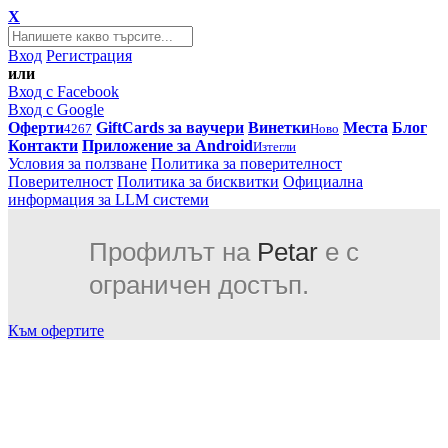
X
Вход
Регистрация
или
Вход с Facebook
Вход с Google
Оферти
GiftCards за ваучери
Винетки
Места
Блог
4267
Ново
Контакти
Приложение за Android
Изтегли
Условия за ползване
Политика за поверителност
Поверителност
Политика за бисквитки
Официална
информация за LLM системи
Профилът на
Petar
е с
ограничен достъп.
Към офертите