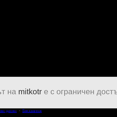
т на
mitkotr
е с ограничен достъ
ни данни
·
Бисквитки