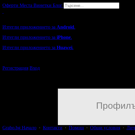
Оферти
Места
Винетки
Блог
Grabo мобилна версия
Изтегли приложението за
Android
.
Изтегли приложението за
iPhone
.
Изтегли приложението за
Huawei
.
...или отвори
grabo.bg
Регистрация
Вход
Профилъ
Grabo.bg Начало
·
Контакти
·
Помощ
·
Общи условия
·
Лич