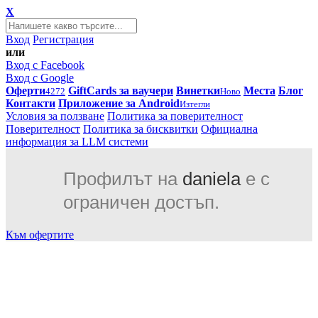
X
Вход
Регистрация
или
Вход с Facebook
Вход с Google
Оферти
GiftCards за ваучери
Винетки
Места
Блог
4272
Ново
Контакти
Приложение за Android
Изтегли
Условия за ползване
Политика за поверителност
Поверителност
Политика за бисквитки
Официална
информация за LLM системи
Профилът на
daniela
е с
ограничен достъп.
Към офертите