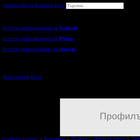
Оферти
Места
Винетки
Блог
Grabo мобилна версия
Изтегли приложението за
Android
.
Изтегли приложението за
iPhone
.
Изтегли приложението за
Huawei
.
...или отвори
grabo.bg
Регистрация
Вход
Профилъ
Grabo.bg Начало
·
Контакти
·
Помощ
·
Общи условия
·
Лич