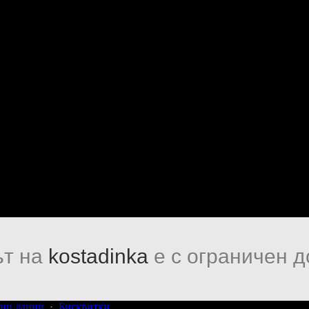
т на
kostadinka
е с ограничен д
ни данни
·
Бисквитки