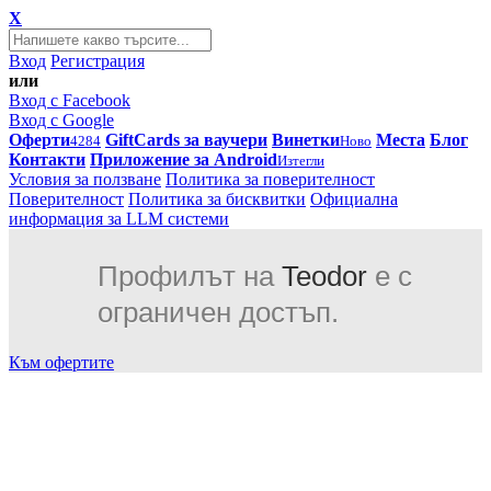
X
Вход
Регистрация
или
Вход с Facebook
Вход с Google
Оферти
GiftCards за ваучери
Винетки
Места
Блог
4284
Ново
Контакти
Приложение за Android
Изтегли
Условия за ползване
Политика за поверителност
Поверителност
Политика за бисквитки
Официална
информация за LLM системи
Профилът на
Teodor
е с
ограничен достъп.
Към офертите