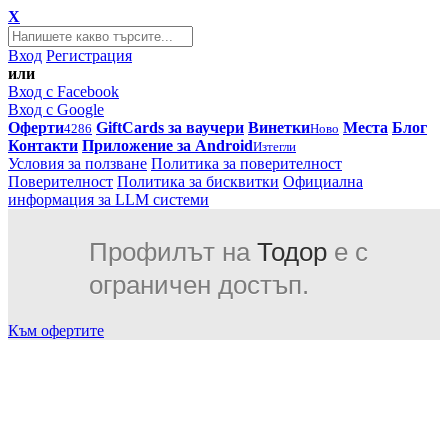
X
Вход
Регистрация
или
Вход с Facebook
Вход с Google
Оферти
GiftCards за ваучери
Винетки
Места
Блог
4286
Ново
Контакти
Приложение за Android
Изтегли
Условия за ползване
Политика за поверителност
Поверителност
Политика за бисквитки
Официална
информация за LLM системи
Профилът на
Тодор
е с
ограничен достъп.
Към офертите