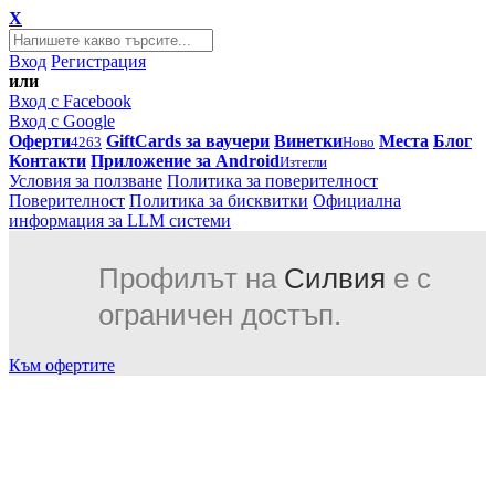
X
Вход
Регистрация
или
Вход с Facebook
Вход с Google
Оферти
GiftCards за ваучери
Винетки
Места
Блог
4263
Ново
Контакти
Приложение за Android
Изтегли
Условия за ползване
Политика за поверителност
Поверителност
Политика за бисквитки
Официална
информация за LLM системи
Профилът на
Силвия
е с
ограничен достъп.
Към офертите