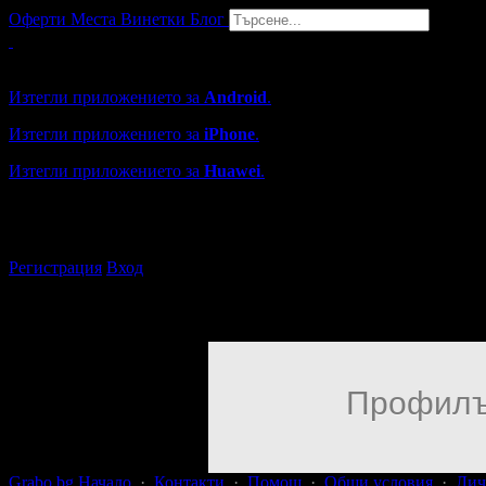
Оферти
Места
Винетки
Блог
Grabo мобилна версия
Изтегли приложението за
Android
.
Изтегли приложението за
iPhone
.
Изтегли приложението за
Huawei
.
...или отвори
grabo.bg
Регистрация
Вход
Профилъ
Grabo.bg Начало
·
Контакти
·
Помощ
·
Общи условия
·
Лич