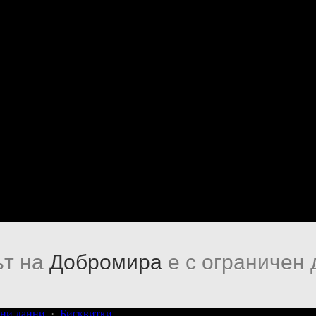
т на
Добромира
е с ограничен 
ни данни
·
Бисквитки