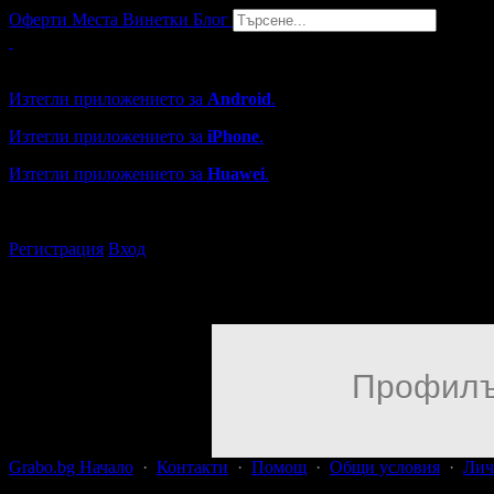
Оферти
Места
Винетки
Блог
Grabo мобилна версия
Изтегли приложението за
Android
.
Изтегли приложението за
iPhone
.
Изтегли приложението за
Huawei
.
...или отвори
grabo.bg
Регистрация
Вход
Профилъ
Grabo.bg Начало
·
Контакти
·
Помощ
·
Общи условия
·
Лич