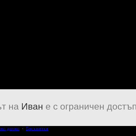
т на
Иван
е с ограничен достъп
ни данни
·
Бисквитки