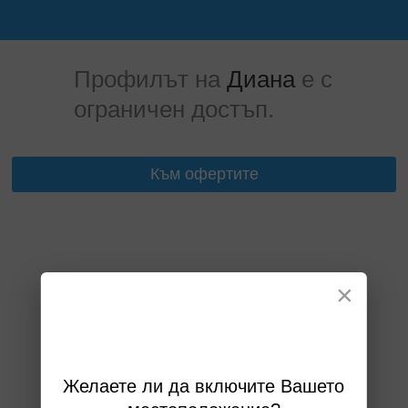
Профилът на
Диана
е с
ограничен достъп.
Към офертите
×
Желаете ли да включите Вашето