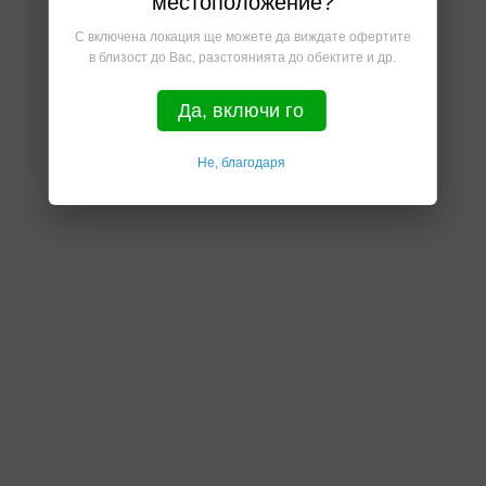
местоположение?
С включена локация ще можете да виждате офертите
в близост до Вас, разстоянията до обектите и др.
Да, включи го
Не, благодаря