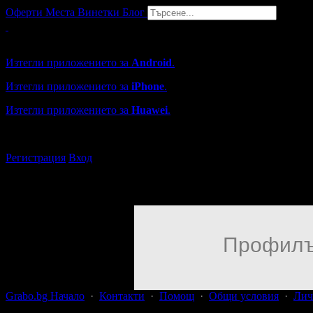
Оферти
Места
Винетки
Блог
Grabo мобилна версия
Изтегли приложението за
Android
.
Изтегли приложението за
iPhone
.
Изтегли приложението за
Huawei
.
...или отвори
grabo.bg
Регистрация
Вход
Профилъ
Grabo.bg Начало
·
Контакти
·
Помощ
·
Общи условия
·
Лич