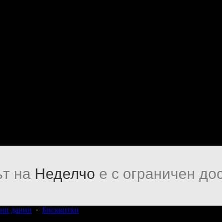
т на
Неделчо
е с ограничен до
ни данни
·
Бисквитки