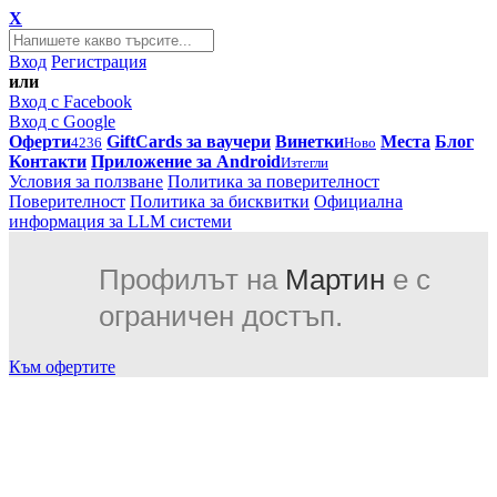
X
Вход
Регистрация
или
Вход с Facebook
Вход с Google
Оферти
GiftCards за ваучери
Винетки
Места
Блог
4236
Ново
Контакти
Приложение за Android
Изтегли
Условия за ползване
Политика за поверителност
Поверителност
Политика за бисквитки
Официална
информация за LLM системи
Профилът на
Мартин
е с
ограничен достъп.
Към офертите