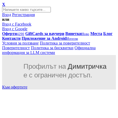
X
Вход
Регистрация
или
Вход с Facebook
Вход с Google
Оферти
GiftCards за ваучери
Винетки
Места
Блог
4290
Ново
Контакти
Приложение за Android
Изтегли
Условия за ползване
Политика за поверителност
Поверителност
Политика за бисквитки
Официална
информация за LLM системи
Профилът на
Димитричка
е с ограничен достъп.
Към офертите