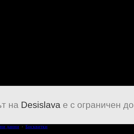
т на
Desislava
е с ограничен до
ни данни
·
Бисквитки