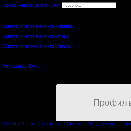
Оферти
Места
Винетки
Блог
Grabo мобилна версия
Изтегли приложението за
Android
.
Изтегли приложението за
iPhone
.
Изтегли приложението за
Huawei
.
...или отвори
grabo.bg
Регистрация
Вход
Профилъ
Grabo.bg Начало
·
Контакти
·
Помощ
·
Общи условия
·
Лич