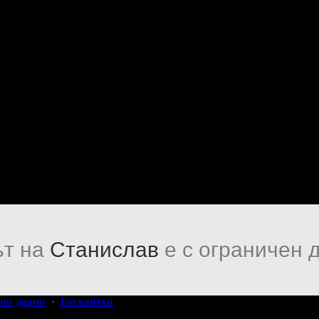
т на
Станислав
е с ограничен 
ни данни
·
Бисквитки