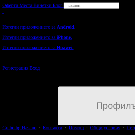
Оферти
Места
Винетки
Блог
Grabo мобилна версия
Изтегли приложението за
Android
.
Изтегли приложението за
iPhone
.
Изтегли приложението за
Huawei
.
...или отвори
grabo.bg
Регистрация
Вход
Профилъ
Grabo.bg Начало
·
Контакти
·
Помощ
·
Общи условия
·
Лич