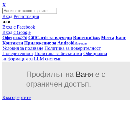
X
Вход
Регистрация
или
Вход с Facebook
Вход с Google
Оферти
GiftCards за ваучери
Винетки
Места
Блог
4276
Ново
Контакти
Приложение за Android
Изтегли
Условия за ползване
Политика за поверителност
Поверителност
Политика за бисквитки
Официална
информация за LLM системи
Профилът на
Ваня
е с
ограничен достъп.
Към офертите