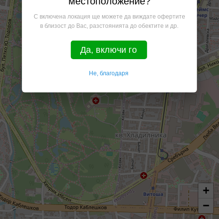
местоположение?
С включена локация ще можете да виждате офертите
в близост до Вас, разстоянията до обектите и др.
Да, включи го
Не, благодаря
+
−