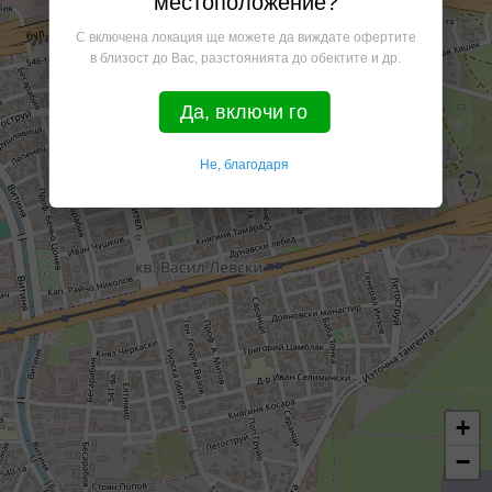
местоположение?
С включена локация ще можете да виждате офертите
в близост до Вас, разстоянията до обектите и др.
Да, включи го
Не, благодаря
+
−