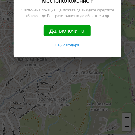
местоположение?
С включена локация ще можете да виждате офертите
в близост до Вас, разстоянията до обектите и др.
Да, включи го
Не, благодаря
+
−