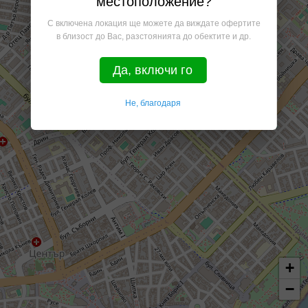
местоположение?
С включена локация ще можете да виждате офертите
в близост до Вас, разстоянията до обектите и др.
Да, включи го
Не, благодаря
+
−