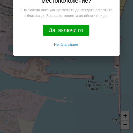
местоположение?
С включена локация ще можете да виждате офертите
в близост до Вас, разстоянията до обектите и др.
Да, включи го
Не, благодаря
+
−