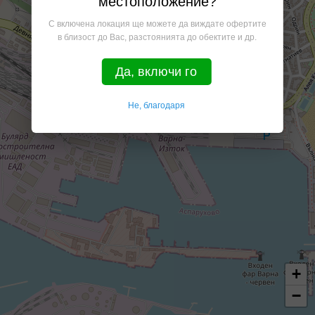
местоположение?
С включена локация ще можете да виждате офертите
в близост до Вас, разстоянията до обектите и др.
Да, включи го
Не, благодаря
+
−