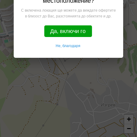
местоположение?
С включена локация ще можете да виждате офертите
в близост до Вас, разстоянията до обектите и др.
Да, включи го
Не, благодаря
+
−