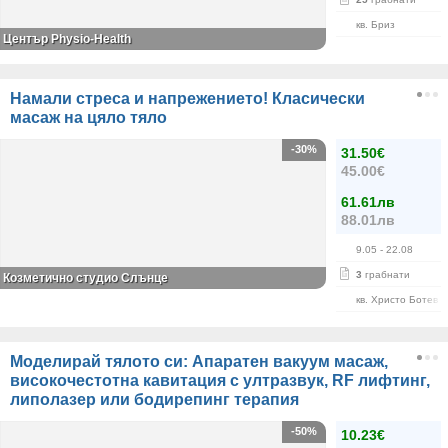
кв. Бриз
Център Physio-Health
Намали стреса и напрежението! Класически
масаж на цяло тяло
-30%
31.50€
45.00€
61.61лв
88.01лв
9.05
- 22.08
3
грабнати
Козметично студио Слънце
кв. Христо Ботев
Моделирай тялото си: Апаратен вакуум масаж,
високочестотна кавитация с ултразвук, RF лифтинг,
липолазер или бодирепинг терапия
-50%
10.23€