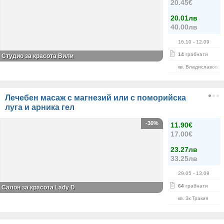
20.45€
20.01лв
40.00лв
16.10
- 12.09
14
грабнати
Студио за красота Вили
кв. Владиславово
Лечебен масаж с магнезий или с поморийска
луга и арника гел
-30%
11.90€
17.00€
23.27лв
33.25лв
29.05
- 13.09
64
грабнати
Салон за красота Lady D
кв. Зк Тракия