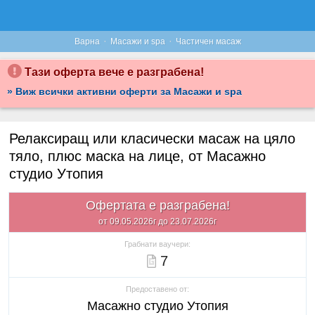
·
·
Варна
Масажи и spa
Частичен масаж
Тази оферта вече е разграбена!
» Виж всички активни оферти за Масажи и spa
Релаксиращ или класически масаж на цяло
тяло, плюс маска на лице, от Масажно
студио Утопия
Офертата е разграбена!
от 09.05.2026г до 23.07.2026г
Грабнати ваучери:
7
Предоставено от:
Масажно студио Утопия