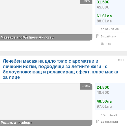
-30%
31.50€
45.00€
61.61лв
88.01лв
30.07
- 31.08
5
грабнати
Massage and Wellness Akinorev
Център
Лечебен масаж на цяло тяло с ароматни и
лечебни нотки, подходящи за летните жеги - с
болоуспокояващ и релаксиращ ефект, плюс маска
за лице
-50%
24.80€
49.60€
48.50лв
97.01лв
4.07
- 31.08
18
грабнати
Релакс и комфорт