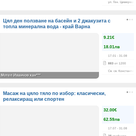
ул. Ген. Цимерман
Цял ден ползване на басейн и 2 джакузита с
топла минерална вода - край Варна
9.21€
18.01лв
17.01
- 31.08
883
от 1200
Св. св. Константи
Мотел Иванчов хан***
Масаж на цяло тяло по избор: класически,
релаксиращ или спортен
32.00€
62.59лв
17.07
- 31.08
25
грабнати