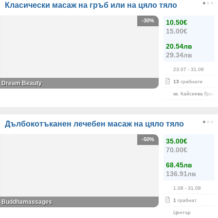
Класически масаж на гръб или на цяло тяло
-30%
10.50€
15.00€
20.54лв
29.34лв
23.07
- 31.08
13
грабнати
Dream Beauty
кв. Кайсиева Град
Дълбокотъканен лечебен масаж на цяло тяло
-50%
35.00€
70.00€
68.45лв
136.91лв
1.08
- 31.08
1
грабнат
Buddhamassages
Център