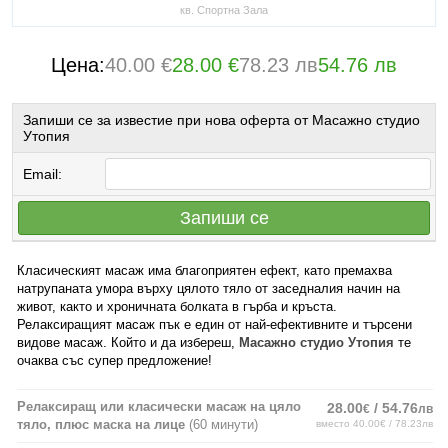
кв. Спортна Зала
Цена:
40.00 €
28.00 €
78.23 лв
54.76 лв
Запиши се за известие при нова оферта от Масажно студио
Утопия
Email:
Запиши се
Класическият масаж има благоприятен ефект, като премахва
натрупаната умора върху цялото тяло от заседналия начин на
живот, както и хроничната болката в гърба и кръста.
Релаксиращият масаж пък е един от най-ефективните и търсени
видове масаж. Който и да избереш,
Масажно студио Утопия
те
очаква със супер предложение!
Релаксиращ или класически масаж на цяло
28.00
/ 54.76
€
лв
тяло, плюс маска на лице
(60 минути)
вместо 40.00€ / 78.23лв