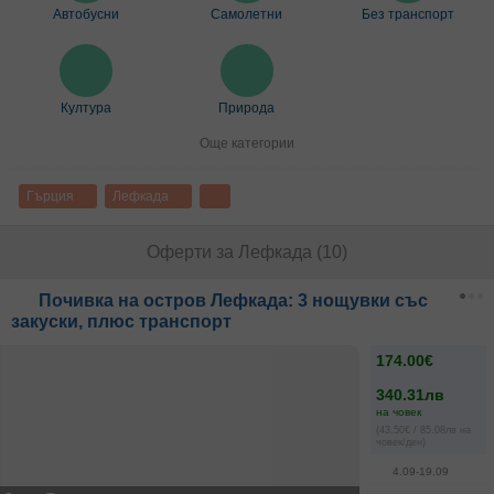
Автобусни
Самолетни
Без транспорт
Култура
Природа
Още категории
Гърция
Лефкада
Оферти за Лефкада (10)
Почивка на остров Лефкада: 3 нощувки със
закуски, плюс транспорт
174.00€
340.31лв
на човек
(43.50€ / 85.08лв на
човек/ден)
4.09-19.09