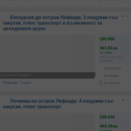
Екскурзия до остров Лефкада: 3 нощувки със
закуски, плюс транспорт и възможност за
целодневен круиз
185.00€
361.83лв
на човек
(46.25€ / 90.46лв на
човек/ден)
19.09-24.09
Запрянов Травел
3
нощувки
Лефкада
·
Гърция
5
грабнати
Почивка на остров Лефкада: 4 нощувки със
закуски, плюс транспорт
238.00€
465.49лв
на човек