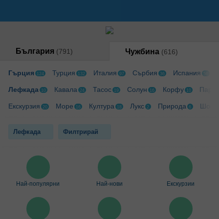
България
(791)
Чужбина
(616)
Гърция
Турция
Италия
Сърбия
Испания
124
132
97
36
56
Лефкада
Кавала
Тасос
Солун
Корфу
Парал
10
24
19
16
10
Екскурзия
Море
Култура
Лукс
Природа
Шопи
20
16
18
2
6
Лефкада
Филтрирай
Най-популярни
Най-нови
Екскурзии