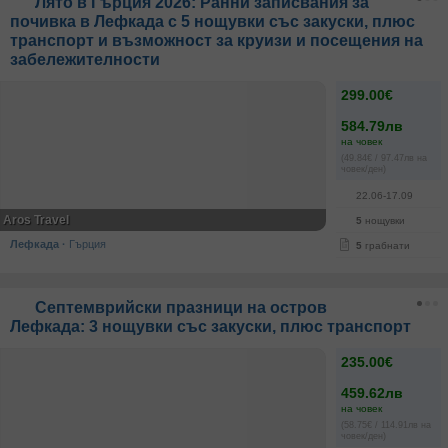
Лято в Гърция 2026: Ранни записвания за
почивка в Лефкада с 5 нощувки със закуски, плюс
транспорт и възможност за круизи и посещения на
забележителности
299.00€
584.79лв
на човек
(49.84€ / 97.47лв на
човек/ден)
22.06-17.09
Aros Travel
5
нощувки
Лефкада
·
Гърция
5
грабнати
Септемврийски празници на остров
Лефкада: 3 нощувки със закуски, плюс транспорт
235.00€
459.62лв
на човек
(58.75€ / 114.91лв на
човек/ден)