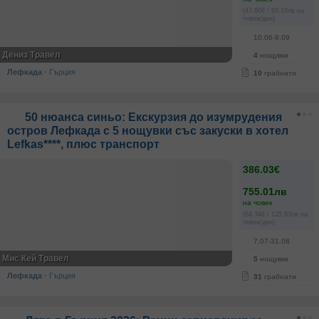
(47.60€ / 93.10лв на
човек/ден)
10.06-9.09
Дениз Травел
4
нощувки
Лефкада
·
Гърция
10
грабнати
50 нюанса синьо: Екскурзия до изумрудения
остров Лефкада с 5 нощувки със закуски в хотел
Lefkas****, плюс транспорт
386.03€
755.01лв
на човек
(64.34€ / 125.83лв на
човек/ден)
7.07-31.08
Мис Кей Травел
5
нощувки
Лефкада
·
Гърция
31
грабнати