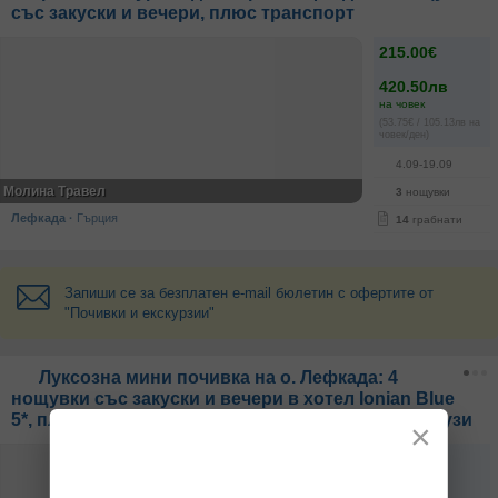
със закуски и вечери, плюс транспорт
215.00€
420.50лв
на човек
(53.75€ / 105.13лв на
човек/ден)
4.09-19.09
Молина Травел
3
нощувки
Лефкада
·
Гърция
14
грабнати
Запиши се за безплатен e-mail бюлетин с офертите от
"Почивки и екскурзии"
Луксозна мини почивка на о. Лефкада: 4
нощувки със закуски и вечери в хотел Ionian Blue
5*, плюс транспорт и ползване на басейн и джакузи
×
370.00€
723.66лв