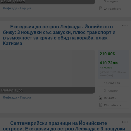
Дениз Травел
3
нощувки
Лефкада
·
Гърция
14
грабнати
Екскурзия до остров Лефкада - Йонийското
бижу: 3 нощувки със закуски, плюс транспорт и
възможност за круиз с обяд на кораба, плаж
Катизма
210.00€
410.72лв
на човек
(52.50€ / 102.68лв на
човек/ден)
18.06-11.09
Глобул Турс
3
нощувки
Лефкада
·
Гърция
90
:
44
:
59
28
грабнати
Септемврийски празници на Йонийските
острови: Екскурзия до остров Лефкада с 3 нощувки