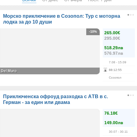
Морско приключение в Созопол: Тур с моторна
лодка за до 10 души
-10%
265.00€
295.00€
518.29лв
576.97лв
7.08
- 15.09
88
:
12
:
55
Del Muro
Созопол
Приключенска офроуд разходкa с АTВ в с.
Герман - за един или двама
76.18€
149.00лв
30.07
- 30.11