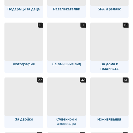
Подаръци за деца
Развлекателни
SPA и релакс
Фотография
За външния вид
За дома и
градината
За двойки
Сувенири и
Изживявания
аксесоари