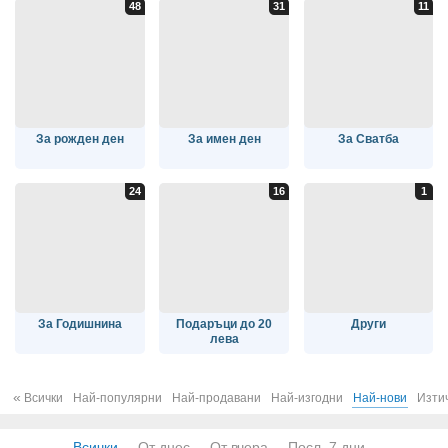
За рожден ден
За имен ден
За Сватба
За Годишнина
Подаръци до 20
Други
лева
«
Всички
Най-популярни
Най-продавани
Най-изгодни
Най-нови
Изти
Всички
От днес
От вчера
Посл. 7 дни