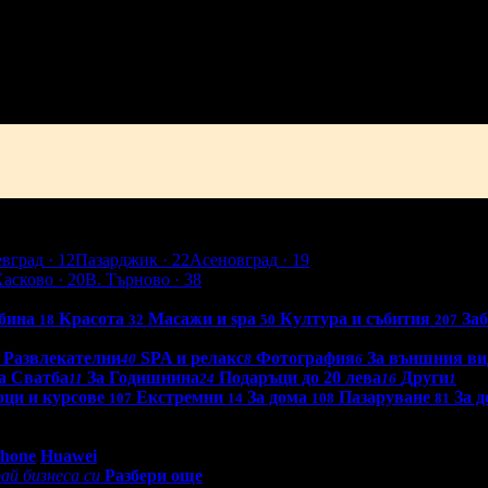
н
Добрич
Шумен
Благоевград
Хасково
Пазарджик
Велико Търно
евград
· 12
Пазарджик
· 22
Асеновград
· 19
Хасково
· 20
В. Търново
· 38
бина
Красота
Масажи и spa
Култура и събития
За
18
32
50
207
Развлекателни
SPA и релакс
Фотография
За външния ви
40
8
6
а Сватба
За Годишнина
Подаръци до 20 лева
Други
11
24
16
1
ци и курсове
Екстремни
За дома
Пазаруване
За д
107
14
108
81
0 - 18:30ч)
Phone
Huawei
ай бизнеса си
Разбери още