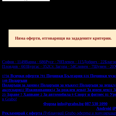
Стара Загора
София
Пловдив
Варна
Бургас
Русе
Стара Загора
Плевен
Сливе
Абонирай се!
Няма оферти, отговарящи на зададените критерии.
Стара Загора
София
· 1149
Варна
· 686
Русе
· 70
Плевен
· 115
Добрич
· 22
Благо
Пловдив
· 603
Бургас
· 352
Ст. Загора
· 54
Сливен
· 7
Шумен
· 20
Всички оферти в България: 4263
Всички оферти
Почивки България
Почивки чуж
1756
791
616
Подаръци
140
Подаръци за дами
Подаръци за мъже
Подаръци за деца
64
43
26
аксесоари
Изживявания
За рожден ден
За имен ден
З
32
54
48
31
Здраве
Хапване
За автомобила
Спорт и фитнес
Уро
23
7
2
9
81
в Grabo!
Контакти с Grabo.bg:
Форма
info@grabo.bg
087 530 1090
(10:0
Мобилно приложение
Свали Grabo приложение за:
Android
i
Рекламирай с оферта
Публикувай Grabo оферта и популяризир