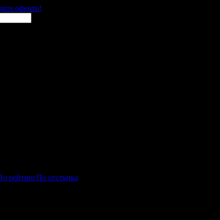
щите оферти!
По рейтинг
По отстъпка