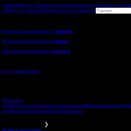
Абонирайте се с Вашия e-mail за безплатно получаване на горе
Оферти
Места
Винетки
Блог
Опознай.bg
4263
Grabo мобилна версия
Изтегли приложението за
Android
.
Изтегли приложението за
iPhone
.
Изтегли приложението за
Huawei
.
...или отвори
grabo.bg
Регистрация
Вход
Подаръци
Подреди по разстояние
Изтичащи скоро
Най-продавани
По цена
Най-популярни
Най-нови
Препоръчани
Подаръци
За двойки
❯
Всички категории