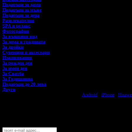
Подаръци за дами
Подаръци за мъже
Подаръци за деца
Развлекателни
SPA и релакс
Фотография
За външния вид
За дома и градината
За двойки
Сувенири и аксесоари
Изживявания
За рожден ден
За имен ден
За Сватба
За Годишнина
Подаръци до 20 лева
Други
Свали безплатно Grabo приложение за
Android
·
iPhone
·
Huawe
Най-горещите предложения за подаръци
Абонирайте се безплатно да получавате дневните промоции по e