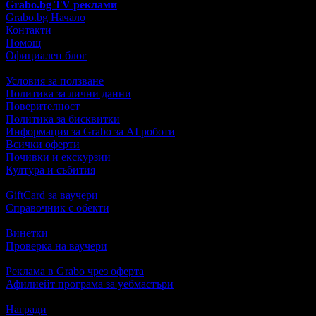
Grabo.bg TV реклами
Grabo.bg Начало
Контакти
Помощ
Официален блог
Условия за ползване
Политика за лични данни
Поверителност
Политика за бисквитки
Информация за Grabo за AI роботи
Всички оферти
Почивки и екскурзии
Култура и събития
GiftCard за ваучери
Справочник с обекти
Винетки
Проверка на ваучери
Реклама в Grabo чрез оферта
Афилиейт програма за уебмастъри
Награди