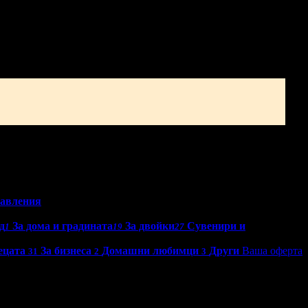
во
Асеновград
бавления
д
За дома и градината
За двойки
Сувенири и
1
19
27
ецата
За бизнеса
Домашни любимци
Други
Ваша оферта
31
2
3