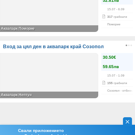
52.81лв
15.07
- 6.09
317
грабнати
Поморие
Аквапарк Поморие
Вход за цял ден в аквапарк край Созопол
30.50€
59.65лв
15.07
- 1.09
155
грабнати
Созопол - отбивка
Аквапарк Нептун
Свали приложението