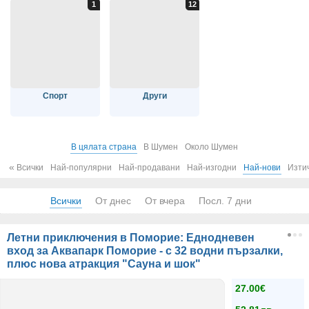
Спорт
Други
В цялата страна
В Шумен
Около Шумен
«
Всички
Най-популярни
Най-продавани
Най-изгодни
Най-нови
Изти
Всички
От днес
От вчера
Посл. 7 дни
Летни приключения в Поморие: Еднодневен
вход за Аквапарк Поморие - с 32 водни пързалки,
плюс нова атракция "Сауна и шок"
27.00€