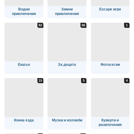
Водни
Зимни
Escape игри
приключения
приключения
Екшън
За децата
Фотосесии
Конна езда
Музеи и изложби
Куверти и
развлечения